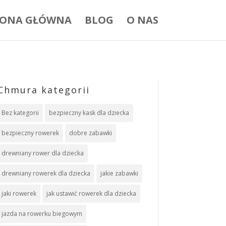
RONA GŁÓWNA
BLOG
O NAS
Chmura kategorii
Bez kategorii
bezpieczny kask dla dziecka
bezpieczny rowerek
dobre zabawki
drewniany rower dla dziecka
drewniany rowerek dla dziecka
jakie zabawki
jaki rowerek
jak ustawić rowerek dla dziecka
jazda na rowerku biegowym