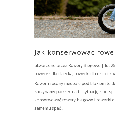
Jak konserwować rower
utworzone przez
Rowery Biegowe
|
lut 2
rowerek dla dziecka
,
rowerki dla dzieci
,
ro
Rower rzucony niedbale pod blokiem to d
zaczynamy patrzeć na tę sytuację z pers
konserwować rowery biegowe i rowerki dla
samemu spać...