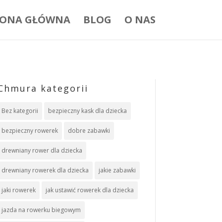
RONA GŁÓWNA
BLOG
O NAS
Chmura kategorii
Bez kategorii
bezpieczny kask dla dziecka
bezpieczny rowerek
dobre zabawki
drewniany rower dla dziecka
drewniany rowerek dla dziecka
jakie zabawki
jaki rowerek
jak ustawić rowerek dla dziecka
jazda na rowerku biegowym