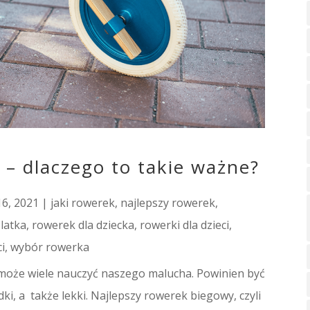
 – dlaczego to takie ważne?
16, 2021
|
jaki rowerek
,
najlepszy rowerek
,
 latka
,
rowerek dla dziecka
,
rowerki dla dzieci
,
i
,
wybór rowerka
może wiele nauczyć naszego malucha. Powinien być
i, a także lekki. Najlepszy rowerek biegowy, czyli