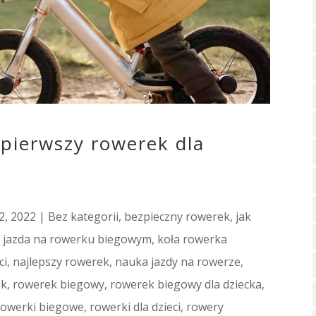
pierwszy rowerek dla
2, 2022
|
Bez kategorii
,
bezpieczny rowerek
,
jak
,
jazda na rowerku biegowym
,
koła rowerka
ci
,
najlepszy rowerek
,
nauka jazdy na rowerze
,
ek
,
rowerek biegowy
,
rowerek biegowy dla dziecka
,
rowerki biegowe
,
rowerki dla dzieci
,
rowery