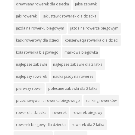
drewniany rowerek dla dziecka
jakie zabawki
jaki rowerek
jak ustawić rowerek dla dziecka
jazda na rowerku biegowym
jazda na rowerze biegowym
kask rowerowy dla dzieci
konserwacja rowerka dla dzieci
koła rowerka biegowego
markowa biegówka
najlepsze zabawki
najlepsze zabawki dla 2 latka
najlepszy rowerek
nauka jazdy na rowerze
pierwszy rower
polecane zabawki dla 2 latka
przechowywanie rowerka biegowego
ranking rowerków
rower dla dziecka
rowerek
rowerek biegowy
rowerek biegowy dla dziecka
rowerek dla 2 latka