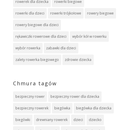
rowerek dla dziecka
rowerki biegowe
rowerki dla dzieci
rowerki trójkołowe
rowery biegowe
rowery biegowe dla dzieci
rękawiczki rowerowe dla dzieci
wybór kół w rowerku
wybór rowerka
zabawki dla dzieci
zalety rowerka biegowego
zdrowie dziecka
Chmura tagów
bezpieczny rower
bezpieczny rower dla dziecka
bezpieczny rowerek
biegówka
biegówka dla dziecka
biegówki
drewniany rowerek
dzieci
dziecko