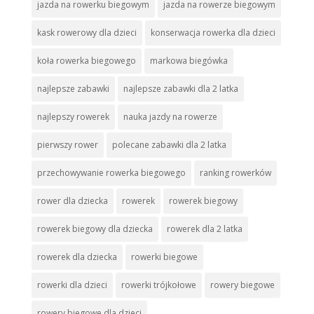
jazda na rowerku biegowym
jazda na rowerze biegowym
kask rowerowy dla dzieci
konserwacja rowerka dla dzieci
koła rowerka biegowego
markowa biegówka
najlepsze zabawki
najlepsze zabawki dla 2 latka
najlepszy rowerek
nauka jazdy na rowerze
pierwszy rower
polecane zabawki dla 2 latka
przechowywanie rowerka biegowego
ranking rowerków
rower dla dziecka
rowerek
rowerek biegowy
rowerek biegowy dla dziecka
rowerek dla 2 latka
rowerek dla dziecka
rowerki biegowe
rowerki dla dzieci
rowerki trójkołowe
rowery biegowe
rowery biegowe dla dzieci