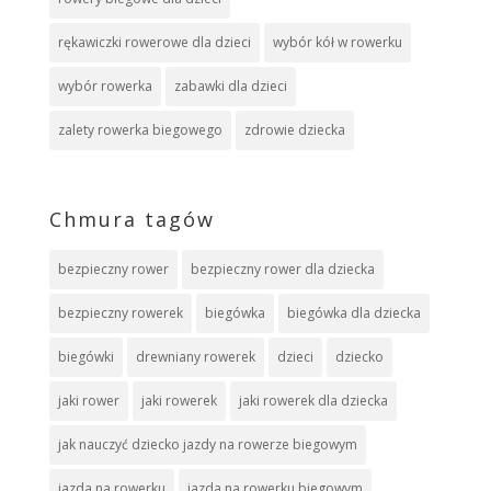
rękawiczki rowerowe dla dzieci
wybór kół w rowerku
wybór rowerka
zabawki dla dzieci
zalety rowerka biegowego
zdrowie dziecka
Chmura tagów
bezpieczny rower
bezpieczny rower dla dziecka
bezpieczny rowerek
biegówka
biegówka dla dziecka
biegówki
drewniany rowerek
dzieci
dziecko
jaki rower
jaki rowerek
jaki rowerek dla dziecka
jak nauczyć dziecko jazdy na rowerze biegowym
jazda na rowerku
jazda na rowerku biegowym