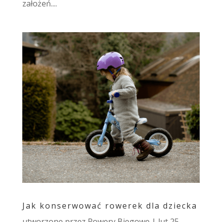
założeń....
Jak konserwować rowerek dla dziecka
utworzone przez
Rowery Biegowe
|
lut 25,