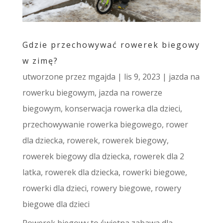
Gdzie przechowywać rowerek biegowy
w zimę?
utworzone przez
mgajda
|
lis 9, 2023
|
jazda na
rowerku biegowym
,
jazda na rowerze
biegowym
,
konserwacja rowerka dla dzieci
,
przechowywanie rowerka biegowego
,
rower
dla dziecka
,
rowerek
,
rowerek biegowy
,
rowerek biegowy dla dziecka
,
rowerek dla 2
latka
,
rowerek dla dziecka
,
rowerki biegowe
,
rowerki dla dzieci
,
rowery biegowe
,
rowery
biegowe dla dzieci
Rowerek biegowy to świetna zabawa dla