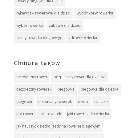
rowery biegowe dla dzieci
rękawiczki rowerowe dla dzieci
wybór kół w rowerku
wybór rowerka
zabawki dla dzieci
zalety rowerka biegowego
zdrowie dziecka
Chmura tagów
bezpieczny rower
bezpieczny rower dla dziecka
bezpieczny rowerek
biegówka
biegówka dla dziecka
biegówki
drewniany rowerek
dzieci
dziecko
jaki rower
jaki rowerek
jaki rowerek dla dziecka
jak nauczyć dziecko jazdy na rowerze biegowym