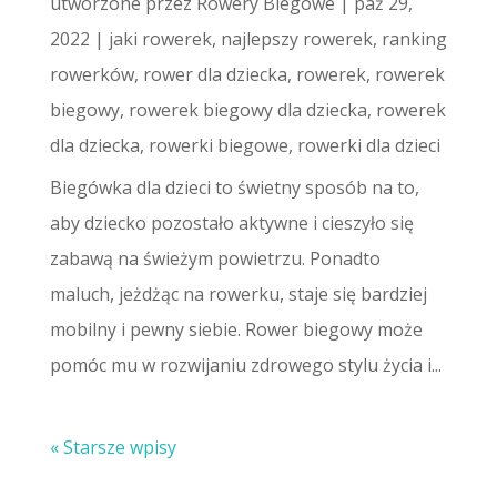
utworzone przez
Rowery Biegowe
|
paź 29,
2022
|
jaki rowerek
,
najlepszy rowerek
,
ranking
rowerków
,
rower dla dziecka
,
rowerek
,
rowerek
biegowy
,
rowerek biegowy dla dziecka
,
rowerek
dla dziecka
,
rowerki biegowe
,
rowerki dla dzieci
Biegówka dla dzieci to świetny sposób na to,
aby dziecko pozostało aktywne i cieszyło się
zabawą na świeżym powietrzu. Ponadto
maluch, jeżdżąc na rowerku, staje się bardziej
mobilny i pewny siebie. Rower biegowy może
pomóc mu w rozwijaniu zdrowego stylu życia i...
« Starsze wpisy