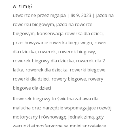
w zimę?
utworzone przez
mgajda
|
lis 9, 2023
|
jazda na
rowerku biegowym
,
jazda na rowerze
biegowym
,
konserwacja rowerka dla dzieci
,
przechowywanie rowerka biegowego
,
rower
dla dziecka
,
rowerek
,
rowerek biegowy
,
rowerek biegowy dla dziecka
,
rowerek dla 2
latka
,
rowerek dla dziecka
,
rowerki biegowe
,
rowerki dla dzieci
,
rowery biegowe
,
rowery
biegowe dla dzieci
Rowerek biegowy to świetna zabawa dla
malucha oraz narzędzie wspomagające rozwój
motoryczny i równowagę. Jednak zimą, gdy
warunki atmosferyczne są mniej sprzyjające,