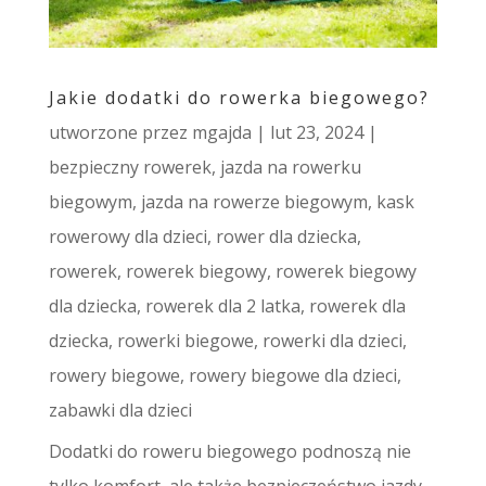
Jakie dodatki do rowerka biegowego?
utworzone przez
mgajda
|
lut 23, 2024
|
bezpieczny rowerek
,
jazda na rowerku
biegowym
,
jazda na rowerze biegowym
,
kask
rowerowy dla dzieci
,
rower dla dziecka
,
rowerek
,
rowerek biegowy
,
rowerek biegowy
dla dziecka
,
rowerek dla 2 latka
,
rowerek dla
dziecka
,
rowerki biegowe
,
rowerki dla dzieci
,
rowery biegowe
,
rowery biegowe dla dzieci
,
zabawki dla dzieci
Dodatki do roweru biegowego podnoszą nie
tylko komfort, ale także bezpieczeństwo jazdy.