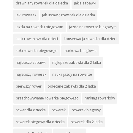
drewniany rowerek dla dziecka
jakie zabawki
jaki rowerek
jak ustawić rowerek dla dziecka
jazda na rowerku biegowym
jazda na rowerze biegowym
kask rowerowy dla dzieci
konserwacja rowerka dla dzieci
koła rowerka biegowego
markowa biegówka
najlepsze zabawki
najlepsze zabawki dla 2 latka
najlepszy rowerek
nauka jazdy na rowerze
pierwszy rower
polecane zabawki dla 2 latka
przechowywanie rowerka biegowego
ranking rowerków
rower dla dziecka
rowerek
rowerek biegowy
rowerek biegowy dla dziecka
rowerek dla 2 latka