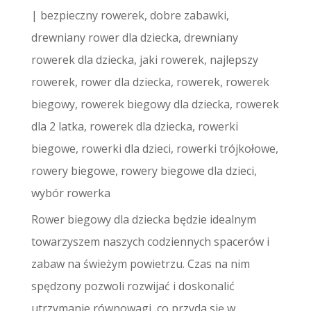
|
bezpieczny rowerek
,
dobre zabawki
,
drewniany rower dla dziecka
,
drewniany
rowerek dla dziecka
,
jaki rowerek
,
najlepszy
rowerek
,
rower dla dziecka
,
rowerek
,
rowerek
biegowy
,
rowerek biegowy dla dziecka
,
rowerek
dla 2 latka
,
rowerek dla dziecka
,
rowerki
biegowe
,
rowerki dla dzieci
,
rowerki trójkołowe
,
rowery biegowe
,
rowery biegowe dla dzieci
,
wybór rowerka
Rower biegowy dla dziecka będzie idealnym
towarzyszem naszych codziennych spacerów i
zabaw na świeżym powietrzu. Czas na nim
spędzony pozwoli rozwijać i doskonalić
utrzymanie równowagi, co przyda się w