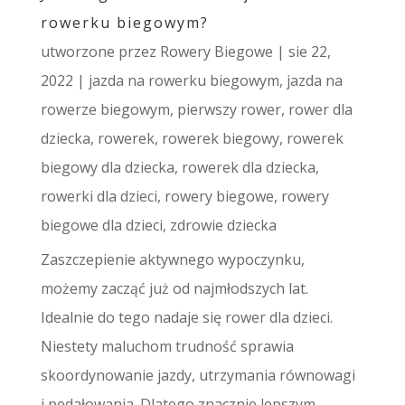
rowerku biegowym?
utworzone przez
Rowery Biegowe
|
sie 22,
2022
|
jazda na rowerku biegowym
,
jazda na
rowerze biegowym
,
pierwszy rower
,
rower dla
dziecka
,
rowerek
,
rowerek biegowy
,
rowerek
biegowy dla dziecka
,
rowerek dla dziecka
,
rowerki dla dzieci
,
rowery biegowe
,
rowery
biegowe dla dzieci
,
zdrowie dziecka
Zaszczepienie aktywnego wypoczynku,
możemy zacząć już od najmłodszych lat.
Idealnie do tego nadaje się rower dla dzieci.
Niestety maluchom trudność sprawia
skoordynowanie jazdy, utrzymania równowagi
i pedałowania. Dlatego znacznie lepszym