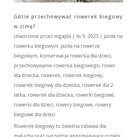
Gdzie przechowywać rowerek biegowy
w zimę?
utworzone przez
mgajda
|
lis 9, 2023
|
jazda na
rowerku biegowym
,
jazda na rowerze
biegowym
,
konserwacja rowerka dla dzieci
,
przechowywanie rowerka biegowego
,
rower
dla dziecka
,
rowerek
,
rowerek biegowy
,
rowerek biegowy dla dziecka
,
rowerek dla 2
latka
,
rowerek dla dziecka
,
rowerki biegowe
,
rowerki dla dzieci
,
rowery biegowe
,
rowery
biegowe dla dzieci
Rowerek biegowy to świetna zabawa dla
malucha oraz narzędzie wspomagające rozwój