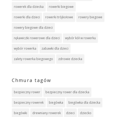
rowerek dla dziecka
rowerki biegowe
rowerki dla dzieci
rowerki trójkołowe
rowery biegowe
rowery biegowe dla dzieci
rękawiczki rowerowe dla dzieci
wybór kół w rowerku
wybór rowerka
zabawki dla dzieci
zalety rowerka biegowego
zdrowie dziecka
Chmura tagów
bezpieczny rower
bezpieczny rower dla dziecka
bezpieczny rowerek
biegówka
biegówka dla dziecka
biegówki
drewniany rowerek
dzieci
dziecko