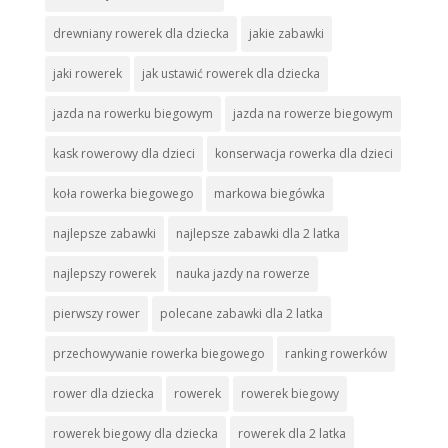
drewniany rowerek dla dziecka
jakie zabawki
jaki rowerek
jak ustawić rowerek dla dziecka
jazda na rowerku biegowym
jazda na rowerze biegowym
kask rowerowy dla dzieci
konserwacja rowerka dla dzieci
koła rowerka biegowego
markowa biegówka
najlepsze zabawki
najlepsze zabawki dla 2 latka
najlepszy rowerek
nauka jazdy na rowerze
pierwszy rower
polecane zabawki dla 2 latka
przechowywanie rowerka biegowego
ranking rowerków
rower dla dziecka
rowerek
rowerek biegowy
rowerek biegowy dla dziecka
rowerek dla 2 latka