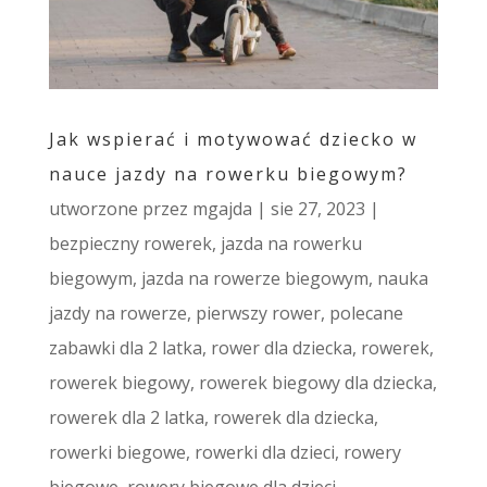
Jak wspierać i motywować dziecko w
nauce jazdy na rowerku biegowym?
utworzone przez
mgajda
|
sie 27, 2023
|
bezpieczny rowerek
,
jazda na rowerku
biegowym
,
jazda na rowerze biegowym
,
nauka
jazdy na rowerze
,
pierwszy rower
,
polecane
zabawki dla 2 latka
,
rower dla dziecka
,
rowerek
,
rowerek biegowy
,
rowerek biegowy dla dziecka
,
rowerek dla 2 latka
,
rowerek dla dziecka
,
rowerki biegowe
,
rowerki dla dzieci
,
rowery
biegowe
,
rowery biegowe dla dzieci