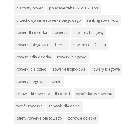
pierwszy rower
polecane zabawki dla 2 latka
przechowywanie rowerka biegowego
ranking rowerków
rower dla dziecka
rowerek
rowerek biegowy
rowerek biegowy dla dziecka
rowerek dla 2 latka
rowerek dla dziecka
rowerki biegowe
rowerki dla dzieci
rowerki trójkołowe
rowery biegowe
rowery biegowe dla dzieci
rękawiczki rowerowe dla dzieci
wybór kół w rowerku
wybór rowerka
zabawki dla dzieci
zalety rowerka biegowego
zdrowie dziecka