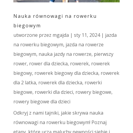
Nauka równowagi na rowerku
biegowym
utworzone przez
mgajda
|
sty 11, 2024
|
jazda
na rowerku biegowym
,
jazda na rowerze
biegowym
,
nauka jazdy na rowerze
,
pierwszy
rower
,
rower dla dziecka
,
rowerek
,
rowerek
biegowy
,
rowerek biegowy dla dziecka
,
rowerek
dla 2 latka
,
rowerek dla dziecka
,
rowerki
biegowe
,
rowerki dla dzieci
,
rowery biegowe
,
rowery biegowe dla dzieci
Odkryj z nami tajniki, jakie skrywa nauka
równowagi na rowerku biegowym! Poznaj
etapy, które uczą maluchy pewności siebie i