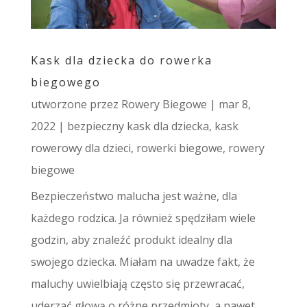
Kask dla dziecka do rowerka
biegowego
utworzone przez
Rowery Biegowe
|
mar 8,
2022
|
bezpieczny kask dla dziecka
,
kask
rowerowy dla dzieci
,
rowerki biegowe
,
rowery
biegowe
Bezpieczeństwo malucha jest ważne, dla
każdego rodzica. Ja również spędziłam wiele
godzin, aby znaleźć produkt idealny dla
swojego dziecka. Miałam na uwadze fakt, że
maluchy uwielbiają często się przewracać,
uderzać głową o różne przedmioty, a nawet