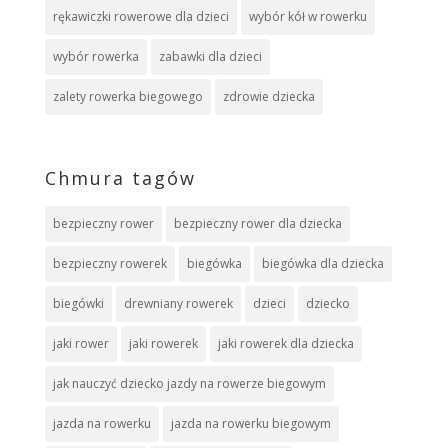
rękawiczki rowerowe dla dzieci
wybór kół w rowerku
wybór rowerka
zabawki dla dzieci
zalety rowerka biegowego
zdrowie dziecka
Chmura tagów
bezpieczny rower
bezpieczny rower dla dziecka
bezpieczny rowerek
biegówka
biegówka dla dziecka
biegówki
drewniany rowerek
dzieci
dziecko
jaki rower
jaki rowerek
jaki rowerek dla dziecka
jak nauczyć dziecko jazdy na rowerze biegowym
jazda na rowerku
jazda na rowerku biegowym