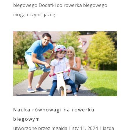
biegowego Dodatki do rowerka biegowego
mogą uczynić jazdę...
Nauka równowagi na rowerku
biegowym
utworzone przez
mgajda
|
sty 11, 2024
|
jazda