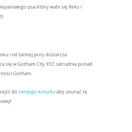
spaniałego psa który wabi się Reks i
).
oku i od tamtej pory dostarcza
ąca się w Gotham City XYZ zatrudnia ponad
czności Gotham.
zejść do
swojego kokpitu
aby usunąć tę
abawy!