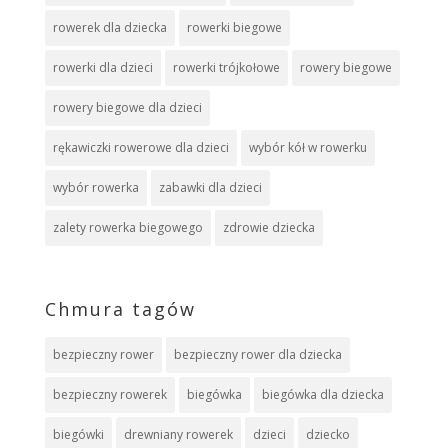
rowerek dla dziecka
rowerki biegowe
rowerki dla dzieci
rowerki trójkołowe
rowery biegowe
rowery biegowe dla dzieci
rękawiczki rowerowe dla dzieci
wybór kół w rowerku
wybór rowerka
zabawki dla dzieci
zalety rowerka biegowego
zdrowie dziecka
Chmura tagów
bezpieczny rower
bezpieczny rower dla dziecka
bezpieczny rowerek
biegówka
biegówka dla dziecka
biegówki
drewniany rowerek
dzieci
dziecko