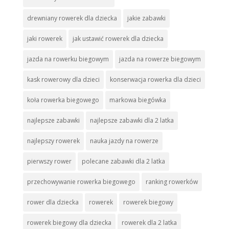
drewniany rowerek dla dziecka
jakie zabawki
jaki rowerek
jak ustawić rowerek dla dziecka
jazda na rowerku biegowym
jazda na rowerze biegowym
kask rowerowy dla dzieci
konserwacja rowerka dla dzieci
koła rowerka biegowego
markowa biegówka
najlepsze zabawki
najlepsze zabawki dla 2 latka
najlepszy rowerek
nauka jazdy na rowerze
pierwszy rower
polecane zabawki dla 2 latka
przechowywanie rowerka biegowego
ranking rowerków
rower dla dziecka
rowerek
rowerek biegowy
rowerek biegowy dla dziecka
rowerek dla 2 latka