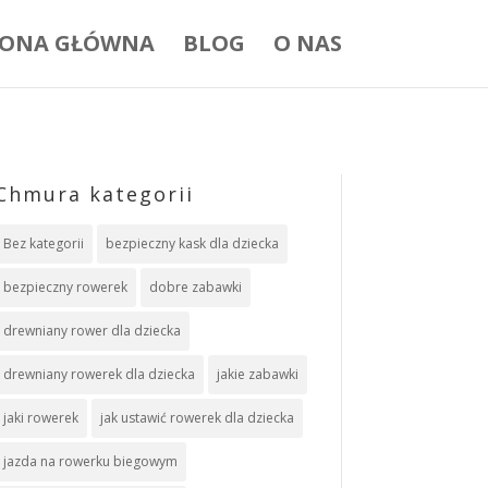
RONA GŁÓWNA
BLOG
O NAS
Chmura kategorii
Bez kategorii
bezpieczny kask dla dziecka
bezpieczny rowerek
dobre zabawki
drewniany rower dla dziecka
drewniany rowerek dla dziecka
jakie zabawki
jaki rowerek
jak ustawić rowerek dla dziecka
jazda na rowerku biegowym